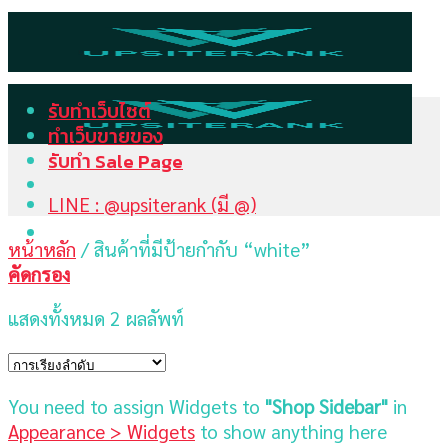
Skip
to
content
รับทำเว็บไซต์
ทำเว็บขายของ
รับทำ Sale Page
LINE : @upsiterank (มี @)
หน้าหลัก
/
สินค้าที่มีป้ายกำกับ “white”
คัดกรอง
แสดงทั้งหมด 2 ผลลัพท์
You need to assign Widgets to
"Shop Sidebar"
in
Appearance > Widgets
to show anything here